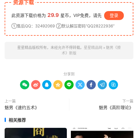
资源下载
29.9
此资源下载价格为
星币，VIP免费，请先
登录
①售后QQ：32492069 ②默认解压密码“QQ28222936”
星星精品版权所有，未经允许不得转载。
星星精品网
»
魅男《撩
术》新版
分享到









上一篇
下一篇
魅男《速约五术》
魅男《高阶理论》
相关推荐