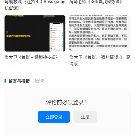
乌鸦救赎《连招4.0 Boss game
阮琦老师《365真我修炼课》
私密课》
詹大卫《狼群 – 網聊神技課》
詹大卫《狼群、調升情‬溫 》 高
清版
留言与报错
抢沙发
评论前必须登录！
立即登录
注册