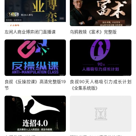
左闲人商业博弈闭门直播课
乌鸦救赎《富术》完整版
良叔《反操控课》高清完整版19
良叔90天人格吸引力成长计划
节
《全集系统版》