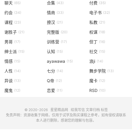
聊天
合集
付费
(65)
(43)
(35)
约会
情商
电子书
(34)
(33)
(32)
课程
撩汉
私教
(23)
(21)
(21)
谢胜子
完整版
权谋
(21)
(20)
(18)
男哥
训练营
但丁
(17)
(17)
(16)
绅士派
认知
社交
(15)
(15)
(15)
情感
ayawawa
浪ji
(15)
(15)
(14)
人性
七分
舞步学院
(14)
(14)
(13)
异谈
Q帝
魔卡
(13)
(12)
(12)
魔鬼
恋爱
RSD
(12)
(11)
(10)
© 2020-2026
星星精品网
给我写信
文章归档
标签
免责声明：资源收集于网络，仅用于试学及购买课程之参考，如有侵权请联系
本人进行删除，感谢您的理解与包容。