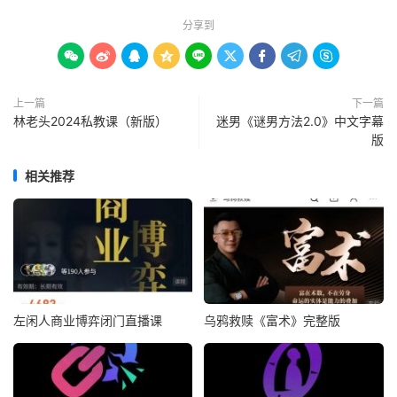
分享到









上一篇
下一篇
林老头2024私教课（新版）
迷男《谜男方法2.0》中文字幕
版
相关推荐
左闲人商业博弈闭门直播课
乌鸦救赎《富术》完整版