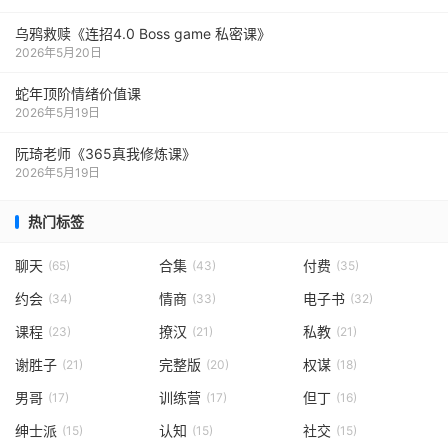
乌鸦救赎《连招4.0 Boss game 私密课》
2026年5月20日
蛇年顶阶情绪价值课
2026年5月19日
阮琦老师《365真我修炼课》
2026年5月19日
热门标签
聊天
合集
付费
(65)
(43)
(35)
约会
情商
电子书
(34)
(33)
(32)
课程
撩汉
私教
(23)
(21)
(21)
谢胜子
完整版
权谋
(21)
(20)
(18)
男哥
训练营
但丁
(17)
(17)
(16)
绅士派
认知
社交
(15)
(15)
(15)