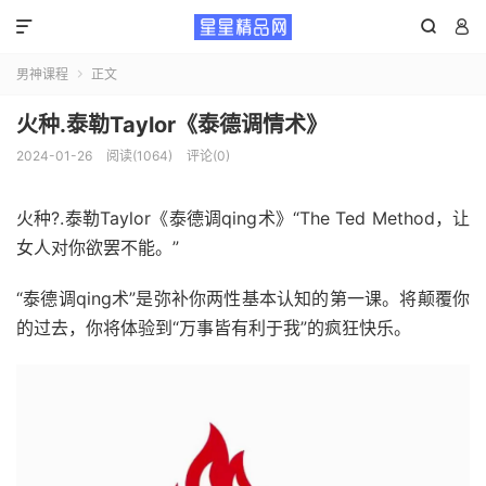



男神课程
正文

火种.泰勒Taylor《泰德调情术》
2024-01-26
阅读(1064)
评论(0)
火种?.泰勒Taylor《泰德调qing术》“The Ted Method，让
女人对你欲罢不能。”
“泰德调qing术”是弥补你两性基本认知的第一课。将颠覆你
的过去，你将体验到“万事皆有利于我”的疯狂快乐。