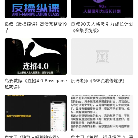
良叔《反操控课》高清完整版19
良叔90天人格吸引力成长计划
节
《全集系统版》
乌鸦救赎《连招4.0 Boss game
阮琦老师《365真我修炼课》
私密课》
詹大卫《狼群 – 網聊神技課》
詹大卫《狼群、調升情‬溫 》 高