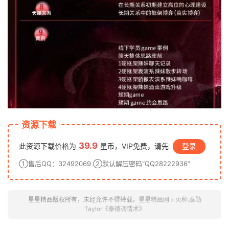
资源下载
39.9
此资源下载价格为
星币，VIP免费，请先
登录
①售后QQ：32492069 ②默认解压密码“QQ28222936”
星星精品版权所有，未经允许不得转载。
星星精品网
»
火种.泰勒
Taylor《泰德调情术》