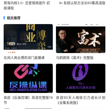
男哥内核3.0- 恋爱情商提升 初
lin 系统认知方法论60集高清版
级课程
相关推荐
左闲人商业博弈闭门直播课
乌鸦救赎《富术》完整版
良叔《反操控课》高清完整版19
良叔90天人格吸引力成长计划
节
《全集系统版》