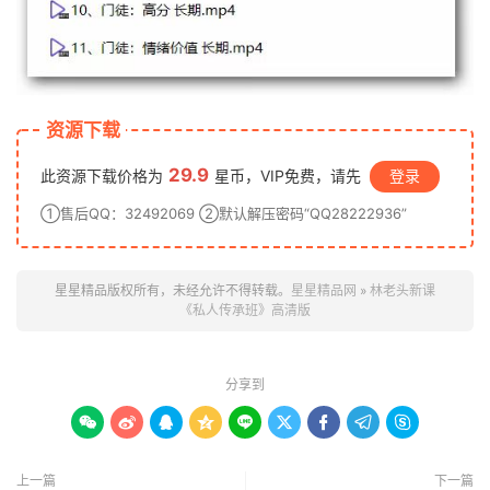
资源下载
29.9
此资源下载价格为
星币，VIP免费，请先
登录
①售后QQ：32492069 ②默认解压密码“QQ28222936”
星星精品版权所有，未经允许不得转载。
星星精品网
»
林老头新课
《私人传承班》高清版
分享到









上一篇
下一篇