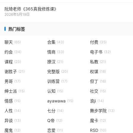
阮琦老师《365真我修炼课》
2026年5月19日
热门标签
聊天
合集
付费
(65)
(43)
(35)
约会
情商
电子书
(34)
(33)
(32)
课程
撩汉
私教
(23)
(21)
(21)
谢胜子
完整版
权谋
(21)
(20)
(18)
男哥
训练营
但丁
(17)
(17)
(16)
绅士派
认知
社交
(15)
(15)
(15)
情感
ayawawa
浪ji
(15)
(15)
(14)
人性
七分
舞步学院
(14)
(14)
(13)
异谈
Q帝
魔卡
(13)
(12)
(12)
魔鬼
恋爱
RSD
(12)
(11)
(10)