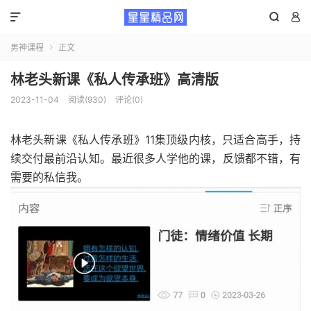



男神课程
正文

林老头新课《私人传承班》高清版
2023-11-04
阅读(930)
评论(0)
林老头新课《私人传承班》11集顶级内核，只适合高手，持
续交付最前沿认知。最近很多人学他的课，反馈都不错，有
需要的私信我。