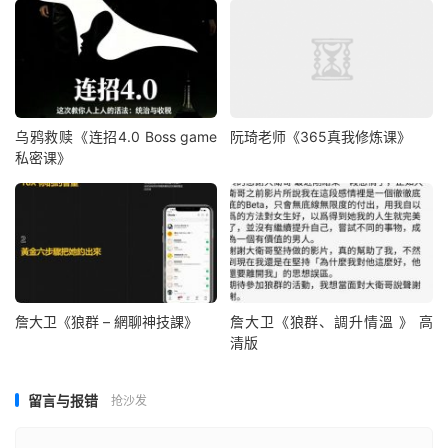
乌鸦救赎《连招4.0 Boss game
阮琦老师《365真我修炼课》
私密课》
詹大卫《狼群 – 網聊神技課》
詹大卫《狼群、調升情‬溫 》 高
清版
留言与报错
抢沙发