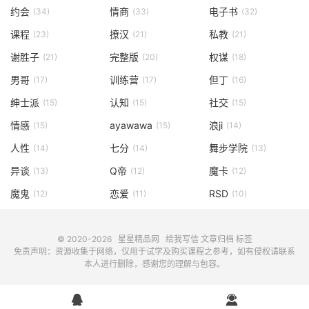
约会
情商
电子书
(34)
(33)
(32)
课程
撩汉
私教
(23)
(21)
(21)
谢胜子
完整版
权谋
(21)
(20)
(18)
男哥
训练营
但丁
(17)
(17)
(16)
绅士派
认知
社交
(15)
(15)
(15)
情感
ayawawa
浪ji
(15)
(15)
(14)
人性
七分
舞步学院
(14)
(14)
(13)
异谈
Q帝
魔卡
(13)
(12)
(12)
魔鬼
恋爱
RSD
(12)
(11)
(10)
© 2020-2026
星星精品网
给我写信
文章归档
标签
免责声明：资源收集于网络，仅用于试学及购买课程之参考，如有侵权请联系
本人进行删除，感谢您的理解与包容。

