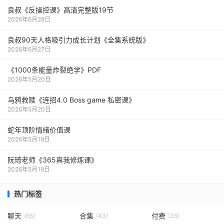
良叔《反操控课》高清完整版19节
2026年6月28日
良叔90天人格吸引力成长计划《全集系统版》
2026年6月27日
《1000‮能条‬‎量‮裂炸‬‎绝学》PDF
2026年5月20日
乌鸦救赎《连招4.0 Boss game 私密课》
2026年5月20日
蛇年顶阶情绪价值课
2026年5月19日
阮琦老师《365真我修炼课》
2026年5月19日
热门标签
聊天
合集
付费
(65)
(43)
(35)