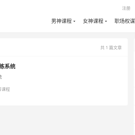
注册
男神课程
女神课程
职场权谋
共 1 篇文章
教练系统
统
筹课程