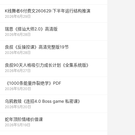
K线舞者6付费文260629:下半年运行结构推演
2026年6月29日
瑞恩《搭讪大师2.0》高清版
2026年6月28日
良叔《反操控课》高清完整版19节
2026年6月28日
良叔90天人格吸引力成长计划《全集系统版》
2026年6月27日
《1000‮能条‬‎量‮裂炸‬‎绝学》PDF
2026年5月20日
乌鸦救赎《连招4.0 Boss game 私密课》
2026年5月20日
蛇年顶阶情绪价值课
2026年5月19日