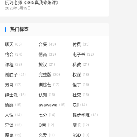
阮琦老师《365真我修炼课》
2026年5月19日
热门标签
聊天
合集
付费
(65)
(43)
(35)
约会
情商
电子书
(34)
(33)
(32)
课程
撩汉
私教
(23)
(21)
(21)
谢胜子
完整版
权谋
(21)
(20)
(18)
男哥
训练营
但丁
(17)
(17)
(16)
绅士派
认知
社交
(15)
(15)
(15)
情感
ayawawa
浪ji
(15)
(15)
(14)
人性
七分
舞步学院
(14)
(14)
(13)
异谈
Q帝
魔卡
(13)
(12)
(12)
魔鬼
恋爱
RSD
(12)
(11)
(10)