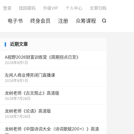

登录
找回密码
升级VIP
个人中心
文章归档
电子书
终身会员
注册
众筹课程

近期文章
A视野2026财富训练营《周期拐点已至》
2026年8月1日
左闲人商业博弈闭门直播课
2026年8月1日
龙树老师《古文观止》高清版
2026年7月28日
龙树老师《论语》高清版
2026年7月28日
龙树老师《中国诗词大全（诗词歌赋200+）》高清