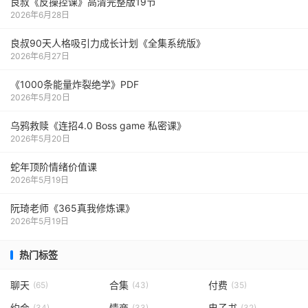
良叔《反操控课》高清完整版19节
2026年6月28日
良叔90天人格吸引力成长计划《全集系统版》
2026年6月27日
《1000‮能条‬‎量‮裂炸‬‎绝学》PDF
2026年5月20日
乌鸦救赎《连招4.0 Boss game 私密课》
2026年5月20日
蛇年顶阶情绪价值课
2026年5月19日
阮琦老师《365真我修炼课》
2026年5月19日
热门标签
聊天
合集
付费
(65)
(43)
(35)
约会
情商
电子书
(34)
(33)
(32)