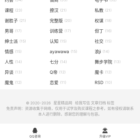
课程
撩汉
私教
(23)
(21)
(21)
谢胜子
完整版
权谋
(21)
(20)
(18)
男哥
训练营
但丁
(17)
(17)
(16)
绅士派
认知
社交
(15)
(15)
(15)
情感
ayawawa
浪ji
(15)
(15)
(14)
人性
七分
舞步学院
(14)
(14)
(13)
异谈
Q帝
魔卡
(13)
(12)
(12)
魔鬼
恋爱
RSD
(12)
(11)
(10)
© 2020-2026
星星精品网
给我写信
文章归档
标签
免责声明：资源收集于网络，仅用于试学及购买课程之参考，如有侵权请联系
本人进行删除，感谢您的理解与包容。


QQ咨询
升级VIP