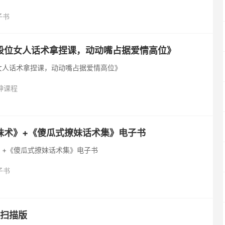
统化理论化的方式提供高情商聊天的策略，帮助读者在社交中更好
子书
段位女人话术拿捏课，动动嘴占据爱情高位》
女人话术拿捏课，动动嘴占据爱情高位》
神课程
妹术》+《傻瓜式撩妹话术集》电子书
》+《傻瓜式撩妹话术集》电子书
子书
美扫描版