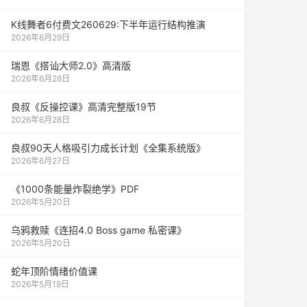
K线舞者6付费文260629:下半年运行结构推演
2026年6月29日
瑞恩《搭讪大师2.0》高清版
2026年6月28日
良叔《反操控课》高清完整版19节
2026年6月28日
良叔90天人格吸引力成长计划《全集系统版》
2026年6月27日
《1000‮能条‬‎量‮裂炸‬‎绝学》PDF
2026年5月20日
乌鸦救赎《连招4.0 Boss game 私密课》
2026年5月20日
蛇年顶阶情绪价值课
2026年5月19日