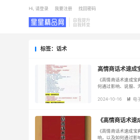
Hi, 请登录
我要注册
找回密码
自我提升
自我转变
标签：话术
高情商话术速成
《高情商话术速成宝
何通过影响、说服、
本书以系统化理论化
2024-10-16
电
立联系，提升...

《高情商话术速
《高情商话术速成宝典
响，以及如何通过影