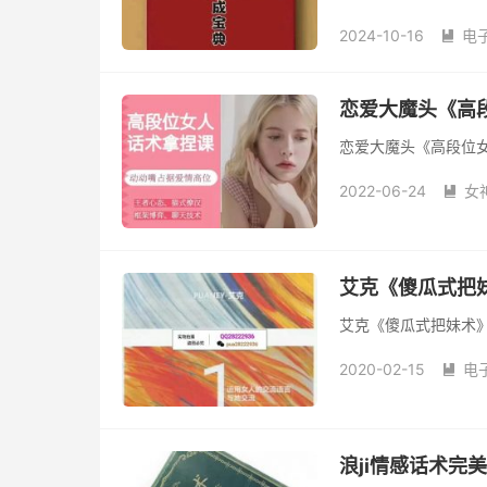
刃而解。这本书以系
2024-10-16
电
地与他人...

恋爱大魔头《高
恋爱大魔头《高段位
2022-06-24
女

艾克《傻瓜式把
艾克《傻瓜式把妹术
2020-02-15
电

浪ji情感话术完