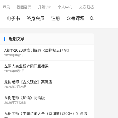

登录
找回密码
升级VIP
个人中心
文章归档
电子书
终身会员
注册
众筹课程

近期文章
A视野2026财富训练营《周期拐点已至》
2026年8月1日
左闲人商业博弈闭门直播课
2026年8月1日
龙树老师《古文观止》高清版
2026年7月28日
龙树老师《论语》高清版
2026年7月28日
龙树老师《中国诗词大全（诗词歌赋200+）》高清