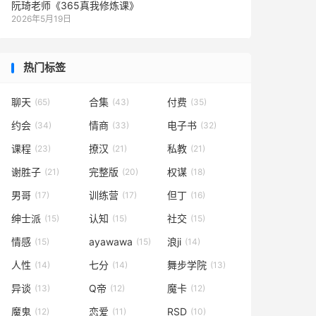
阮琦老师《365真我修炼课》
2026年5月19日
热门标签
聊天
合集
付费
(65)
(43)
(35)
约会
情商
电子书
(34)
(33)
(32)
课程
撩汉
私教
(23)
(21)
(21)
谢胜子
完整版
权谋
(21)
(20)
(18)
男哥
训练营
但丁
(17)
(17)
(16)
绅士派
认知
社交
(15)
(15)
(15)
情感
ayawawa
浪ji
(15)
(15)
(14)
人性
七分
舞步学院
(14)
(14)
(13)
异谈
Q帝
魔卡
(13)
(12)
(12)
魔鬼
恋爱
RSD
(12)
(11)
(10)