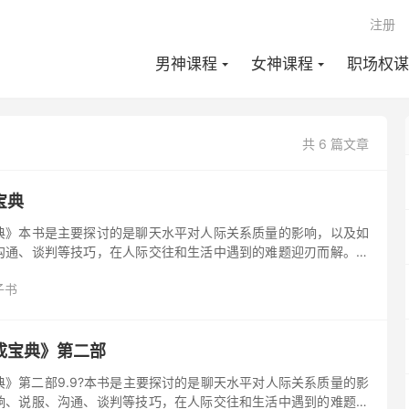
注册
男神课程
女神课程
职场权谋
共 6 篇文章
宝典
典》本书是主要探讨的是聊天水平对人际关系质量的影响，以及如
沟通、谈判等技巧，在人际交往和生活中遇到的难题迎刃而解。这
的方式提供高情商聊天的策略，帮助读者在社交中更好地与他人建
子书
成宝典》第二部
》第二部9.9?本书是主要探讨的是聊天水平对人际关系质量的影
响、说服、沟通、谈判等技巧，在人际交往和生活中遇到的难题迎