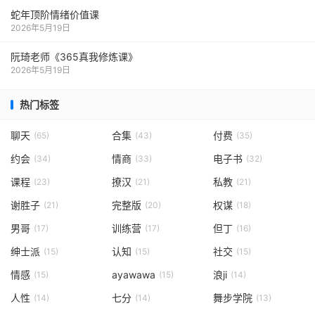
蛇年顶阶情绪价值课
2026年5月19日
阮琦老师《365真我修炼课》
2026年5月19日
热门标签
聊天
合集
付费
(65)
(43)
(35)
约会
情商
电子书
(34)
(33)
(32)
课程
撩汉
私教
(23)
(21)
(21)
谢胜子
完整版
权谋
(21)
(20)
(18)
男哥
训练营
但丁
(17)
(17)
(16)
绅士派
认知
社交
(15)
(15)
(15)
情感
ayawawa
浪ji
(15)
(15)
(14)
人性
七分
舞步学院
(14)
(14)
(13)