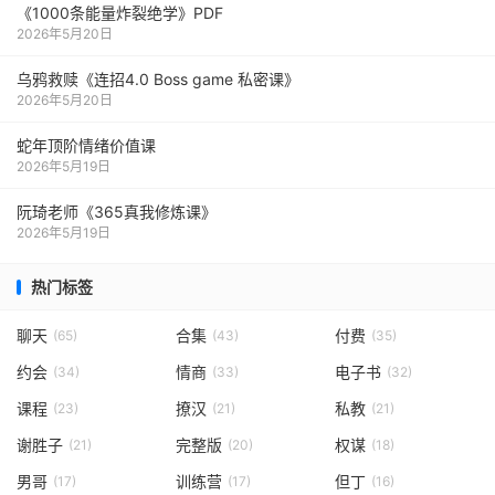
《1000‮能条‬‎量‮裂炸‬‎绝学》PDF
2026年5月20日
乌鸦救赎《连招4.0 Boss game 私密课》
2026年5月20日
蛇年顶阶情绪价值课
2026年5月19日
阮琦老师《365真我修炼课》
2026年5月19日
热门标签
聊天
合集
付费
(65)
(43)
(35)
约会
情商
电子书
(34)
(33)
(32)
课程
撩汉
私教
(23)
(21)
(21)
谢胜子
完整版
权谋
(21)
(20)
(18)
男哥
训练营
但丁
(17)
(17)
(16)