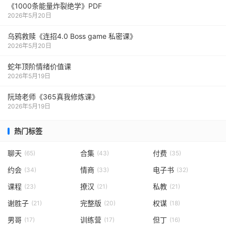
《1000‮能条‬‎量‮裂炸‬‎绝学》PDF
2026年5月20日
乌鸦救赎《连招4.0 Boss game 私密课》
2026年5月20日
蛇年顶阶情绪价值课
2026年5月19日
阮琦老师《365真我修炼课》
2026年5月19日
热门标签
聊天
合集
付费
(65)
(43)
(35)
约会
情商
电子书
(34)
(33)
(32)
课程
撩汉
私教
(23)
(21)
(21)
谢胜子
完整版
权谋
(21)
(20)
(18)
男哥
训练营
但丁
(17)
(17)
(16)