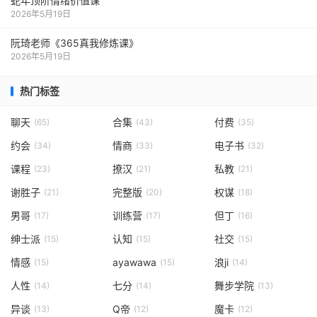
蛇年顶阶情绪价值课
2026年5月19日
阮琦老师《365真我修炼课》
2026年5月19日
热门标签
聊天
合集
付费
(65)
(43)
(35)
约会
情商
电子书
(34)
(33)
(32)
课程
撩汉
私教
(23)
(21)
(21)
谢胜子
完整版
权谋
(21)
(20)
(18)
男哥
训练营
但丁
(17)
(17)
(16)
绅士派
认知
社交
(15)
(15)
(15)
情感
ayawawa
浪ji
(15)
(15)
(14)
人性
七分
舞步学院
(14)
(14)
(13)
异谈
Q帝
魔卡
(13)
(12)
(12)