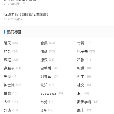
2026年5月19日
阮琦老师《365真我修炼课》
2026年5月19日
热门标签
聊天
合集
付费
(65)
(43)
(35)
约会
情商
电子书
(34)
(33)
(32)
课程
撩汉
私教
(23)
(21)
(21)
谢胜子
完整版
权谋
(21)
(20)
(18)
男哥
训练营
但丁
(17)
(17)
(16)
绅士派
认知
社交
(15)
(15)
(15)
情感
ayawawa
浪ji
(15)
(15)
(14)
人性
七分
舞步学院
(14)
(14)
(13)
异谈
Q帝
魔卡
(13)
(12)
(12)