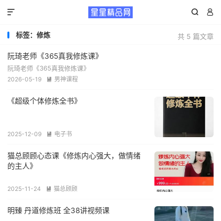



标签：修炼
共 5 篇文章
阮琦老师《365真我修炼课》
阮琦老师《365真我修炼课》
2026-05-19
男神课程

《超级个体修炼全书》
2025-12-09
电子书

猫总顾顾心态课《修炼内心强大，做情绪
的主人》
2025-11-24
猫总顾顾

明臻 丹道修炼班 全38讲视频课