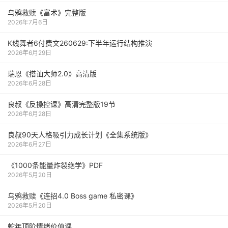
乌鸦救赎《富术》完整版
2026年7月6日
K线舞者6付费文260629:下半年运行结构推演
2026年6月29日
瑞恩《搭讪大师2.0》高清版
2026年6月28日
良叔《反操控课》高清完整版19节
2026年6月28日
良叔90天人格吸引力成长计划《全集系统版》
2026年6月27日
《1000‮能条‬‎量‮裂炸‬‎绝学》PDF
2026年5月20日
乌鸦救赎《连招4.0 Boss game 私密课》
2026年5月20日
蛇年顶阶情绪价值课