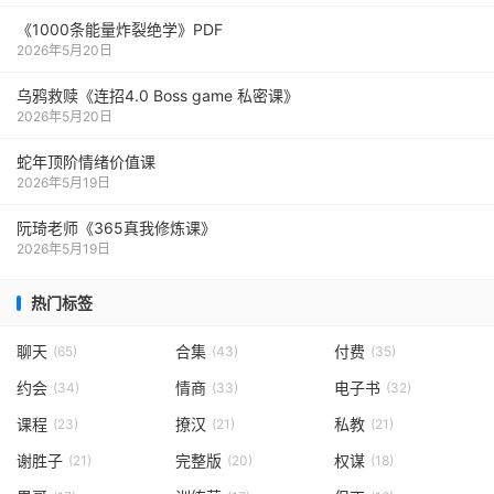
《1000‮能条‬‎量‮裂炸‬‎绝学》PDF
2026年5月20日
乌鸦救赎《连招4.0 Boss game 私密课》
2026年5月20日
蛇年顶阶情绪价值课
2026年5月19日
阮琦老师《365真我修炼课》
2026年5月19日
热门标签
聊天
合集
付费
(65)
(43)
(35)
约会
情商
电子书
(34)
(33)
(32)
课程
撩汉
私教
(23)
(21)
(21)
谢胜子
完整版
权谋
(21)
(20)
(18)