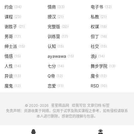
约会
情商
电子书
(34)
(33)
(32)
课程
撩汉
私教
(23)
(21)
(21)
谢胜子
完整版
权谋
(21)
(20)
(18)
男哥
训练营
但丁
(17)
(17)
(16)
绅士派
认知
社交
(15)
(15)
(15)
情感
ayawawa
浪ji
(15)
(15)
(14)
人性
七分
舞步学院
(14)
(14)
(13)
异谈
Q帝
魔卡
(13)
(12)
(12)
魔鬼
恋爱
RSD
(12)
(11)
(10)
© 2020-2026
星星精品网
给我写信
文章归档
标签
免责声明：资源收集于网络，仅用于试学及购买课程之参考，如有侵权请联系
本人进行删除，感谢您的理解与包容。

