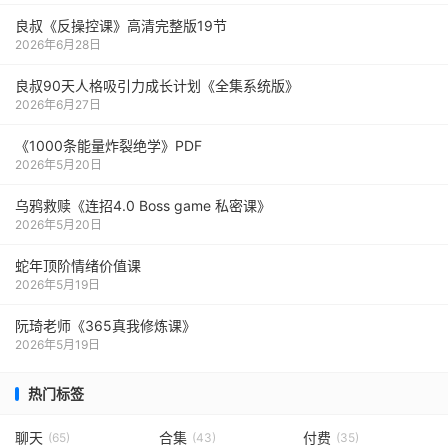
良叔《反操控课》高清完整版19节
2026年6月28日
良叔90天人格吸引力成长计划《全集系统版》
2026年6月27日
《1000‮能条‬‎量‮裂炸‬‎绝学》PDF
2026年5月20日
乌鸦救赎《连招4.0 Boss game 私密课》
2026年5月20日
蛇年顶阶情绪价值课
2026年5月19日
阮琦老师《365真我修炼课》
2026年5月19日
热门标签
聊天
合集
付费
(65)
(43)
(35)