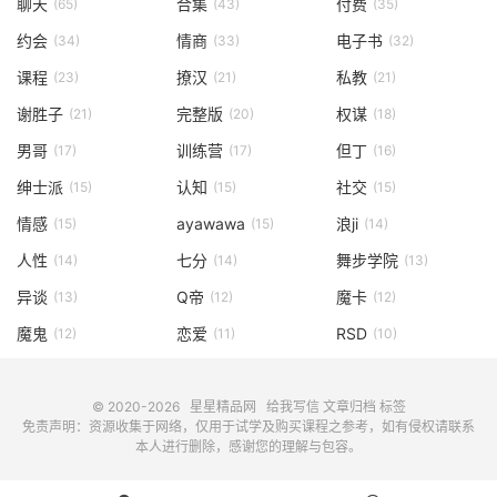
聊天
合集
付费
(65)
(43)
(35)
约会
情商
电子书
(34)
(33)
(32)
课程
撩汉
私教
(23)
(21)
(21)
谢胜子
完整版
权谋
(21)
(20)
(18)
男哥
训练营
但丁
(17)
(17)
(16)
绅士派
认知
社交
(15)
(15)
(15)
情感
ayawawa
浪ji
(15)
(15)
(14)
人性
七分
舞步学院
(14)
(14)
(13)
异谈
Q帝
魔卡
(13)
(12)
(12)
魔鬼
恋爱
RSD
(12)
(11)
(10)
© 2020-2026
星星精品网
给我写信
文章归档
标签
免责声明：资源收集于网络，仅用于试学及购买课程之参考，如有侵权请联系
本人进行删除，感谢您的理解与包容。