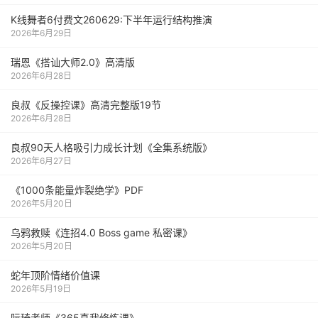
K线舞者6付费文260629:下半年运行结构推演
2026年6月29日
瑞恩《搭讪大师2.0》高清版
2026年6月28日
良叔《反操控课》高清完整版19节
2026年6月28日
良叔90天人格吸引力成长计划《全集系统版》
2026年6月27日
《1000‮能条‬‎量‮裂炸‬‎绝学》PDF
2026年5月20日
乌鸦救赎《连招4.0 Boss game 私密课》
2026年5月20日
蛇年顶阶情绪价值课
2026年5月19日
阮琦老师《365真我修炼课》