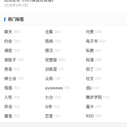
2026年5月19日
热门标签
聊天
合集
付费
(65)
(43)
(35)
约会
情商
电子书
(34)
(33)
(32)
课程
撩汉
私教
(23)
(21)
(21)
谢胜子
完整版
权谋
(21)
(20)
(18)
男哥
训练营
但丁
(17)
(17)
(16)
绅士派
认知
社交
(15)
(15)
(15)
情感
ayawawa
浪ji
(15)
(15)
(14)
人性
七分
舞步学院
(14)
(14)
(13)
异谈
Q帝
魔卡
(13)
(12)
(12)
魔鬼
恋爱
RSD
(12)
(11)
(10)