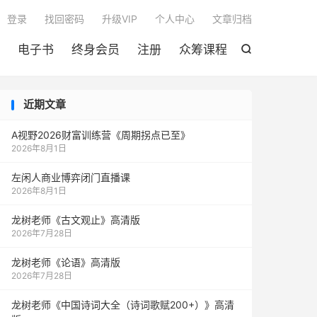

登录
找回密码
升级VIP
个人中心
文章归档
电子书
终身会员
注册
众筹课程

近期文章
A视野2026财富训练营《周期拐点已至》
2026年8月1日
左闲人商业博弈闭门直播课
2026年8月1日
龙树老师《古文观止》高清版
2026年7月28日
龙树老师《论语》高清版
2026年7月28日
龙树老师《中国诗词大全（诗词歌赋200+）》高清