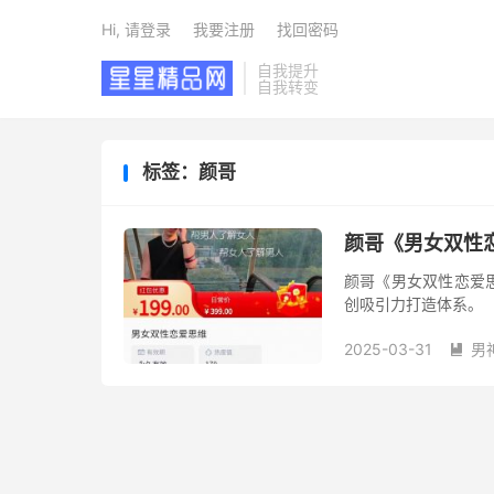
Hi, 请登录
我要注册
找回密码
自我提升
自我转变
标签：颜哥
颜哥《男女双性
颜哥《男女双性恋爱
创吸引力打造体系。
2025-03-31
男
