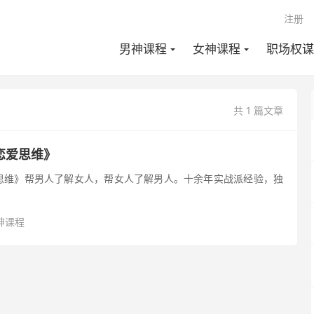
注册
男神课程
女神课程
职场权谋
共 1 篇文章
恋爱思维》
思维》帮男人了解女人，帮女人了解男人。十余年实战派经验，独
神课程