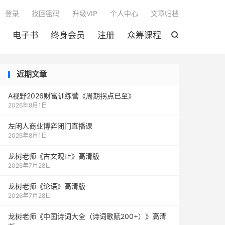

登录
找回密码
升级VIP
个人中心
文章归档
电子书
终身会员
注册
众筹课程

近期文章
A视野2026财富训练营《周期拐点已至》
2026年8月1日
左闲人商业博弈闭门直播课
2026年8月1日
龙树老师《古文观止》高清版
2026年7月28日
龙树老师《论语》高清版
2026年7月28日
龙树老师《中国诗词大全（诗词歌赋200+）》高清