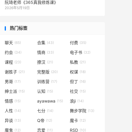
阮琦老师《365真我修炼课》
2026年5月19日
热门标签
聊天
合集
付费
(65)
(43)
(35)
约会
情商
电子书
(34)
(33)
(32)
课程
撩汉
私教
(23)
(21)
(21)
谢胜子
完整版
权谋
(21)
(20)
(18)
男哥
训练营
但丁
(17)
(17)
(16)
绅士派
认知
社交
(15)
(15)
(15)
情感
ayawawa
浪ji
(15)
(15)
(14)
人性
七分
舞步学院
(14)
(14)
(13)
异谈
Q帝
魔卡
(13)
(12)
(12)
魔鬼
恋爱
RSD
(12)
(11)
(10)