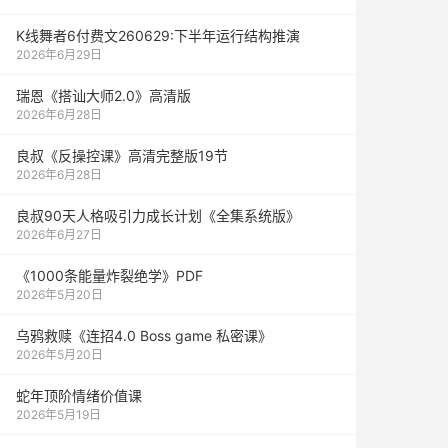
K线舞者6付费文260629:下半年运行结构推演
2026年6月29日
瑞恩《搭讪大师2.0》高清版
2026年6月28日
良叔《反操控课》高清完整版19节
2026年6月28日
良叔90天人格吸引力成长计划《全集系统版》
2026年6月27日
《1000‮能条‬‎量‮裂炸‬‎绝学》PDF
2026年5月20日
乌鸦救赎《连招4.0 Boss game 私密课》
2026年5月20日
蛇年顶阶情绪价值课
2026年5月19日