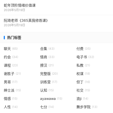
蛇年顶阶情绪价值课
2026年5月19日
阮琦老师《365真我修炼课》
2026年5月19日
热门标签
聊天
合集
付费
(65)
(43)
(35)
约会
情商
电子书
(34)
(33)
(32)
课程
撩汉
私教
(23)
(21)
(21)
谢胜子
完整版
权谋
(21)
(20)
(18)
男哥
训练营
但丁
(17)
(17)
(16)
绅士派
认知
社交
(15)
(15)
(15)
情感
ayawawa
浪ji
(15)
(15)
(14)
人性
七分
舞步学院
(14)
(14)
(13)