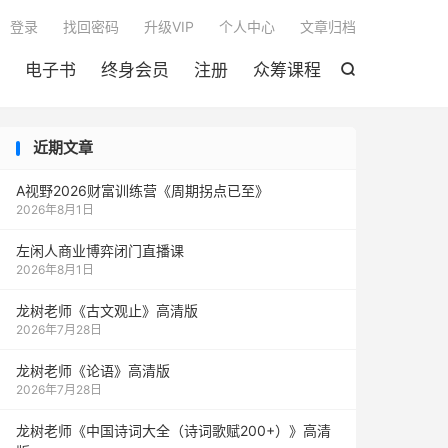

登录
找回密码
升级VIP
个人中心
文章归档
电子书
终身会员
注册
众筹课程

近期文章
A视野2026财富训练营《周期拐点已至》
2026年8月1日
左闲人商业博弈闭门直播课
2026年8月1日
龙树老师《古文观止》高清版
2026年7月28日
龙树老师《论语》高清版
2026年7月28日
龙树老师《中国诗词大全（诗词歌赋200+）》高清