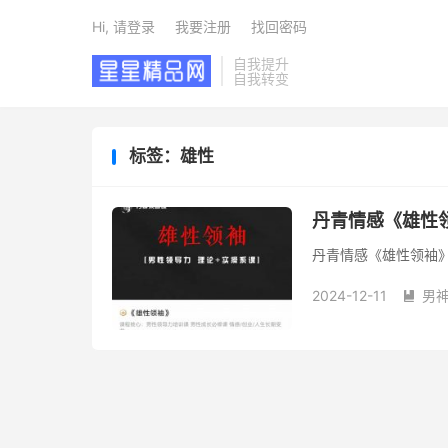
Hi, 请登录
我要注册
找回密码
自我提升
自我转变
标签：雄性
丹青情感《雄性
丹青情感《雄性领袖
2024-12-11
男
