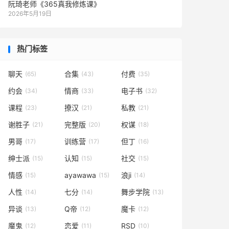
阮琦老师《365真我修炼课》
2026年5月19日
热门标签
聊天
合集
付费
(65)
(43)
(35)
约会
情商
电子书
(34)
(33)
(32)
课程
撩汉
私教
(23)
(21)
(21)
谢胜子
完整版
权谋
(21)
(20)
(18)
男哥
训练营
但丁
(17)
(17)
(16)
绅士派
认知
社交
(15)
(15)
(15)
情感
ayawawa
浪ji
(15)
(15)
(14)
人性
七分
舞步学院
(14)
(14)
(13)
异谈
Q帝
魔卡
(13)
(12)
(12)
魔鬼
恋爱
RSD
(12)
(11)
(10)