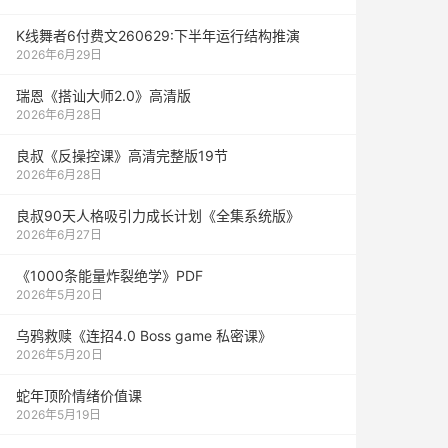
K线舞者6付费文260629:下半年运行结构推演
2026年6月29日
瑞恩《搭讪大师2.0》高清版
2026年6月28日
良叔《反操控课》高清完整版19节
2026年6月28日
良叔90天人格吸引力成长计划《全集系统版》
2026年6月27日
《1000‮能条‬‎量‮裂炸‬‎绝学》PDF
2026年5月20日
乌鸦救赎《连招4.0 Boss game 私密课》
2026年5月20日
蛇年顶阶情绪价值课
2026年5月19日