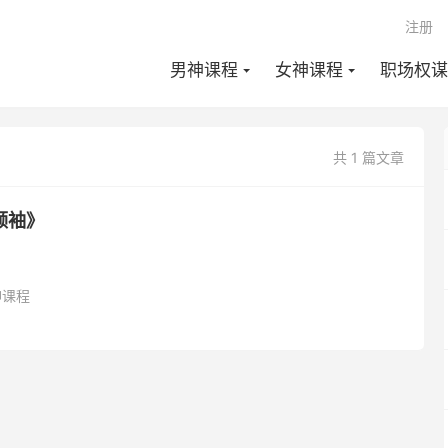
注册
男神课程
女神课程
职场权谋
共 1 篇文章
领袖》
》
神课程