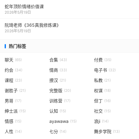
蛇年顶阶情绪价值课
2026年5月19日
阮琦老师《365真我修炼课》
2026年5月19日
热门标签
聊天
合集
付费
(65)
(43)
(35)
约会
情商
电子书
(34)
(33)
(32)
课程
撩汉
私教
(23)
(21)
(21)
谢胜子
完整版
权谋
(21)
(20)
(18)
男哥
训练营
但丁
(17)
(17)
(16)
绅士派
认知
社交
(15)
(15)
(15)
情感
ayawawa
浪ji
(15)
(15)
(14)
人性
七分
舞步学院
(14)
(14)
(13)