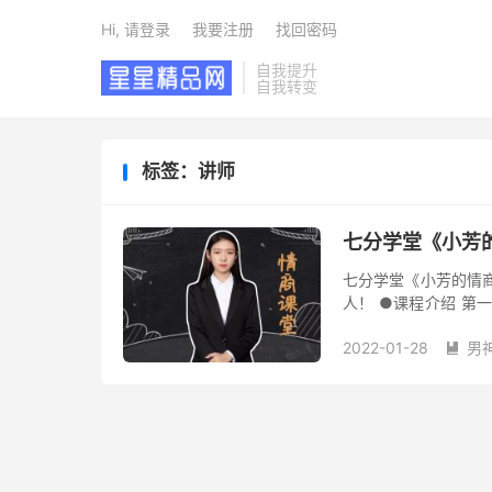
Hi, 请登录
我要注册
找回密码
自我提升
自我转变
标签：讲师
七分学堂《小芳
七分学堂《小芳的情
人！ ●课程介绍 第
的情场高分妹想跟我谈恋
2022-01-28
男
