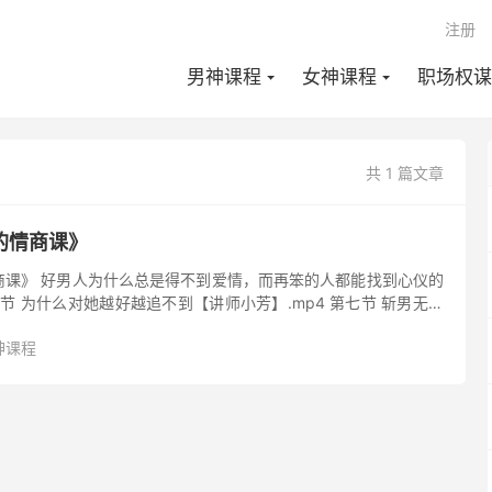
注册
男神课程
女神课程
职场权谋
共 1 篇文章
的情商课》
商课》 好男人为什么总是得不到爱情，而再笨的人都能找到心仪的
一节 为什么对她越好越追不到【讲师小芳】.mp4 第七节 斩男无数
爱（上）【讲师林导】.mp4 第三节 女生最喜欢的接吻...
神课程