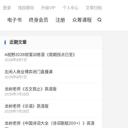

登录
找回密码
升级VIP
个人中心
文章归档
电子书
终身会员
注册
众筹课程

近期文章
A视野2026财富训练营《周期拐点已至》
2026年8月1日
左闲人商业博弈闭门直播课
2026年8月1日
龙树老师《古文观止》高清版
2026年7月28日
龙树老师《论语》高清版
2026年7月28日
龙树老师《中国诗词大全（诗词歌赋200+）》高清