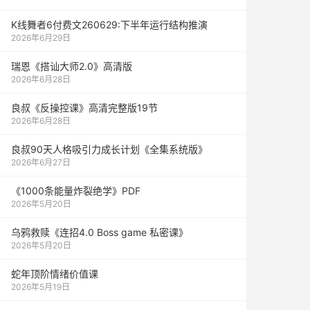
K线舞者6付费文260629:下半年运行结构推演
2026年6月29日
瑞恩《搭讪大师2.0》高清版
2026年6月28日
良叔《反操控课》高清完整版19节
2026年6月28日
良叔90天人格吸引力成长计划《全集系统版》
2026年6月27日
《1000‮能条‬‎量‮裂炸‬‎绝学》PDF
2026年5月20日
乌鸦救赎《连招4.0 Boss game 私密课》
2026年5月20日
蛇年顶阶情绪价值课
2026年5月19日