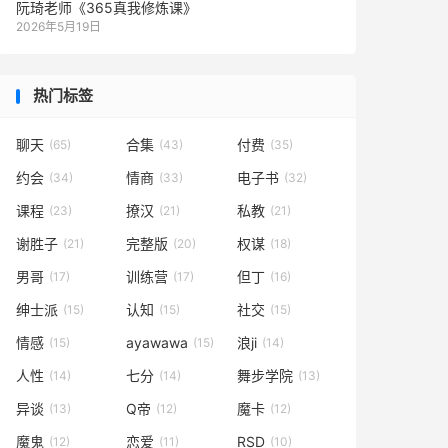
阮琦老师《365真我修炼课》
2026年5月19日
热门标签
聊天
合集
付费
(65)
(43)
(35)
约会
情商
电子书
(34)
(33)
(32)
课程
撩汉
私教
(23)
(21)
(21)
谢胜子
完整版
权谋
(21)
(20)
(18)
男哥
训练营
但丁
(17)
(17)
(16)
绅士派
认知
社交
(15)
(15)
(15)
情感
ayawawa
浪ji
(15)
(15)
(14)
人性
七分
舞步学院
(14)
(14)
(13)
异谈
Q帝
魔卡
(13)
(12)
(12)
魔鬼
恋爱
RSD
(12)
(11)
(10)