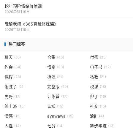
蛇年顶阶情绪价值课
2026年5月19日
阮琦老师《365真我修炼课》
2026年5月19日
热门标签
聊天
合集
付费
(65)
(43)
(35)
约会
情商
电子书
(34)
(33)
(32)
课程
撩汉
私教
(23)
(21)
(21)
谢胜子
完整版
权谋
(21)
(20)
(18)
男哥
训练营
但丁
(17)
(17)
(16)
绅士派
认知
社交
(15)
(15)
(15)
情感
ayawawa
浪ji
(15)
(15)
(14)
人性
七分
舞步学院
(14)
(14)
(13)