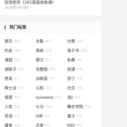
阮琦老师《365真我修炼课》
2026年5月19日
热门标签
聊天
合集
付费
(65)
(43)
(35)
约会
情商
电子书
(34)
(33)
(32)
课程
撩汉
私教
(23)
(21)
(21)
谢胜子
完整版
权谋
(21)
(20)
(18)
男哥
训练营
但丁
(17)
(17)
(16)
绅士派
认知
社交
(15)
(15)
(15)
情感
ayawawa
浪ji
(15)
(15)
(14)
人性
七分
舞步学院
(14)
(14)
(13)
异谈
Q帝
魔卡
(13)
(12)
(12)
魔鬼
恋爱
RSD
(12)
(11)
(10)