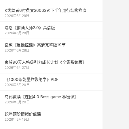
K线舞者6付费文260629:下半年运行结构推演
2026年6月29日
瑞恩《搭讪大师2.0》高清版
2026年6月28日
良叔《反操控课》高清完整版19节
2026年6月28日
良叔90天人格吸引力成长计划《全集系统版》
2026年6月27日
《1000‮能条‬‎量‮裂炸‬‎绝学》PDF
2026年5月20日
乌鸦救赎《连招4.0 Boss game 私密课》
2026年5月20日
蛇年顶阶情绪价值课
2026年5月19日