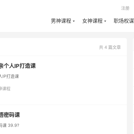
注册
男神课程
女神课程
职场权谋
共 4 篇文章
亲个人IP打造课
人IP打造课
神课程
悟密码课
 39.9?