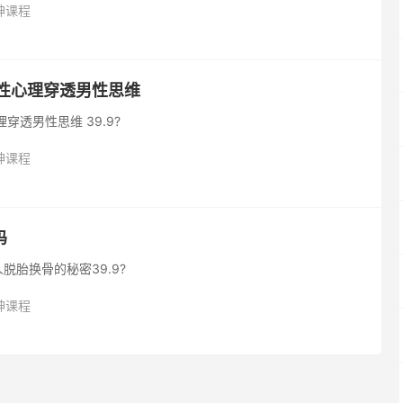
神课程
男性心理穿透男性思维
穿透男性思维 39.9?
神课程
码
脱胎换骨的秘密39.9?
神课程