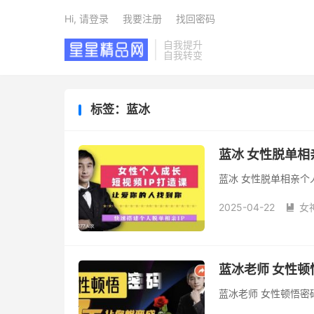
Hi, 请登录
我要注册
找回密码
自我提升
自我转变
标签：蓝冰
蓝冰 女性脱单相
蓝冰 女性脱单相亲个
2025-04-22
女

蓝冰老师 女性顿
蓝冰老师 女性顿悟密码课