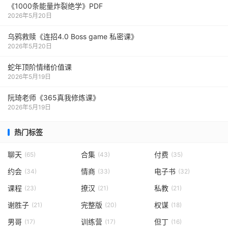
《1000‮能条‬‎量‮裂炸‬‎绝学》PDF
2026年5月20日
乌鸦救赎《连招4.0 Boss game 私密课》
2026年5月20日
蛇年顶阶情绪价值课
2026年5月19日
阮琦老师《365真我修炼课》
2026年5月19日
热门标签
聊天
合集
付费
(65)
(43)
(35)
约会
情商
电子书
(34)
(33)
(32)
课程
撩汉
私教
(23)
(21)
(21)
谢胜子
完整版
权谋
(21)
(20)
(18)
男哥
训练营
但丁
(17)
(17)
(16)