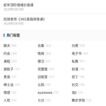
蛇年顶阶情绪价值课
2026年5月19日
阮琦老师《365真我修炼课》
2026年5月19日
热门标签
聊天
合集
付费
(65)
(43)
(35)
约会
情商
电子书
(34)
(33)
(32)
课程
撩汉
私教
(23)
(21)
(21)
谢胜子
完整版
权谋
(21)
(20)
(18)
男哥
训练营
但丁
(17)
(17)
(16)
绅士派
认知
社交
(15)
(15)
(15)
情感
ayawawa
浪ji
(15)
(15)
(14)
人性
七分
舞步学院
(14)
(14)
(13)