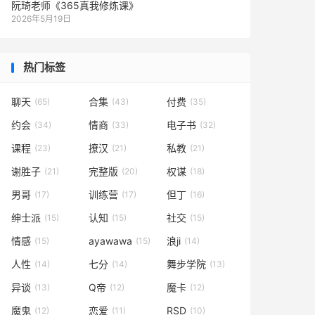
阮琦老师《365真我修炼课》
2026年5月19日
热门标签
聊天
合集
付费
(65)
(43)
(35)
约会
情商
电子书
(34)
(33)
(32)
课程
撩汉
私教
(23)
(21)
(21)
谢胜子
完整版
权谋
(21)
(20)
(18)
男哥
训练营
但丁
(17)
(17)
(16)
绅士派
认知
社交
(15)
(15)
(15)
情感
ayawawa
浪ji
(15)
(15)
(14)
人性
七分
舞步学院
(14)
(14)
(13)
异谈
Q帝
魔卡
(13)
(12)
(12)
魔鬼
恋爱
RSD
(12)
(11)
(10)