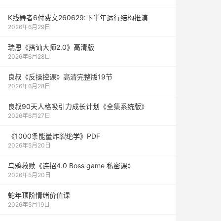
K线舞者6付费文260629:下半年运行结构推演
2026年6月29日
瑞恩《搭讪大师2.0》高清版
2026年6月28日
良叔《反操控课》高清完整版19节
2026年6月28日
良叔90天人格吸引力成长计划《全集系统版》
2026年6月27日
《1000‮能条‬‎量‮裂炸‬‎绝学》PDF
2026年5月20日
乌鸦救赎《连招4.0 Boss game 私密课》
2026年5月20日
蛇年顶阶情绪价值课
2026年5月19日