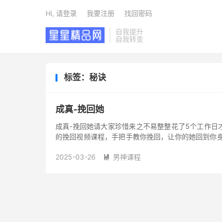
Hi, 请登录
我要注册
找回密码
自我提升
自我转变
标签：秘诀
成真-挽回她
成真-挽回她请大家珍惜来之不易整整花了5个工作日
的挽回视频课程，手把手教你挽回，让你的她回到你身
这个“挽回的秘诀”，也只有这...
2025-03-26
男神课程
