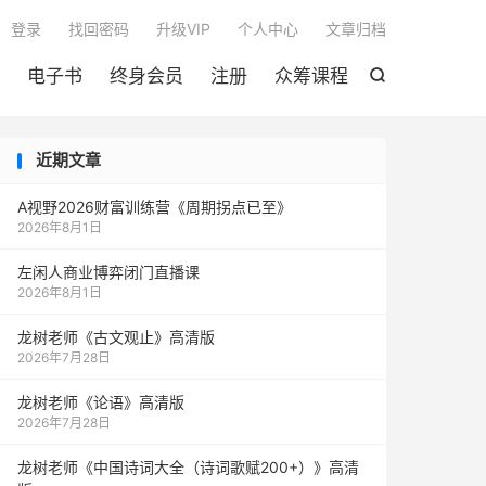

登录
找回密码
升级VIP
个人中心
文章归档
电子书
终身会员
注册
众筹课程

近期文章
A视野2026财富训练营《周期拐点已至》
2026年8月1日
左闲人商业博弈闭门直播课
2026年8月1日
龙树老师《古文观止》高清版
2026年7月28日
龙树老师《论语》高清版
2026年7月28日
龙树老师《中国诗词大全（诗词歌赋200+）》高清