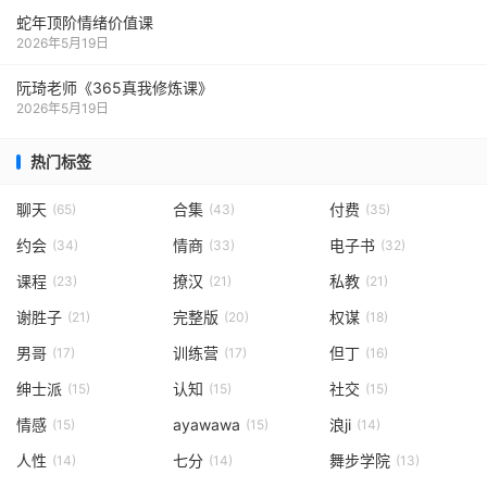
蛇年顶阶情绪价值课
2026年5月19日
阮琦老师《365真我修炼课》
2026年5月19日
热门标签
聊天
合集
付费
(65)
(43)
(35)
约会
情商
电子书
(34)
(33)
(32)
课程
撩汉
私教
(23)
(21)
(21)
谢胜子
完整版
权谋
(21)
(20)
(18)
男哥
训练营
但丁
(17)
(17)
(16)
绅士派
认知
社交
(15)
(15)
(15)
情感
ayawawa
浪ji
(15)
(15)
(14)
人性
七分
舞步学院
(14)
(14)
(13)