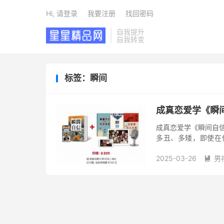
Hi, 请登录
我要注册
找回密码
自我提升
自我转变
标签：瞬间
成真恋爱学《瞬
成真恋爱学《瞬间自信
多丑、多矮，即使在
验，快速吸引到你心
2025-03-26
男
成功秘诀，...
