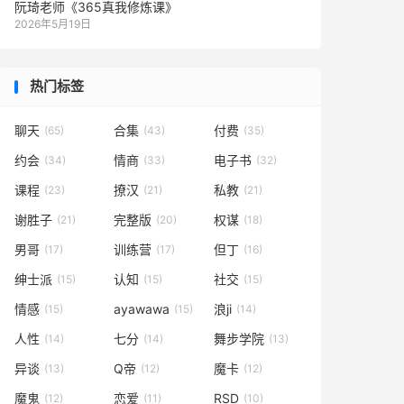
阮琦老师《365真我修炼课》
2026年5月19日
热门标签
聊天
合集
付费
(65)
(43)
(35)
约会
情商
电子书
(34)
(33)
(32)
课程
撩汉
私教
(23)
(21)
(21)
谢胜子
完整版
权谋
(21)
(20)
(18)
男哥
训练营
但丁
(17)
(17)
(16)
绅士派
认知
社交
(15)
(15)
(15)
情感
ayawawa
浪ji
(15)
(15)
(14)
人性
七分
舞步学院
(14)
(14)
(13)
异谈
Q帝
魔卡
(13)
(12)
(12)
魔鬼
恋爱
RSD
(12)
(11)
(10)