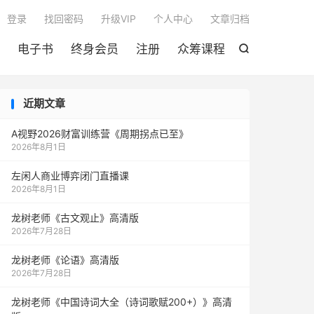

登录
找回密码
升级VIP
个人中心
文章归档
电子书
终身会员
注册
众筹课程

近期文章
A视野2026财富训练营《周期拐点已至》
2026年8月1日
左闲人商业博弈闭门直播课
2026年8月1日
龙树老师《古文观止》高清版
2026年7月28日
龙树老师《论语》高清版
2026年7月28日
龙树老师《中国诗词大全（诗词歌赋200+）》高清