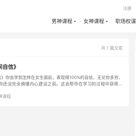
注册
男神课程
女神课程
职场权谋
共 1 篇文章
间自信》
》你会学到怎样在女生面前，表现得100%的自信，无论你多穷、
你还没完全搞懂内心建设之前。这会帮你在学习的过程中获得经
仪的女生你会学到真正的从来没有人讲过的，维持长久吸引的恋爱
神课程