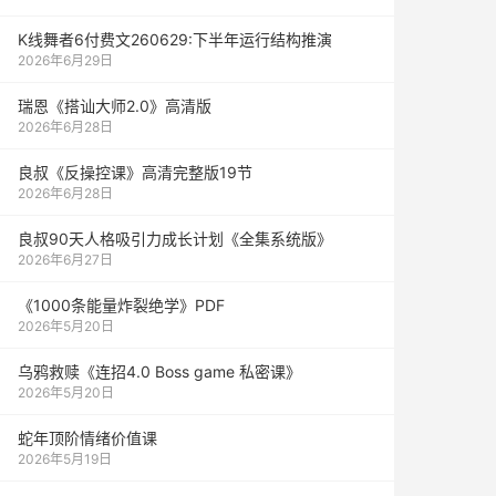
K线舞者6付费文260629:下半年运行结构推演
2026年6月29日
瑞恩《搭讪大师2.0》高清版
2026年6月28日
良叔《反操控课》高清完整版19节
2026年6月28日
良叔90天人格吸引力成长计划《全集系统版》
2026年6月27日
《1000‮能条‬‎量‮裂炸‬‎绝学》PDF
2026年5月20日
乌鸦救赎《连招4.0 Boss game 私密课》
2026年5月20日
蛇年顶阶情绪价值课
2026年5月19日