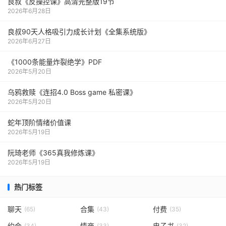
良叔《反操控课》高清完整版19节
2026年6月28日
良叔90天人格吸引力成长计划《全集系统版》
2026年6月27日
《1000‮能条‬‎量‮裂炸‬‎绝学》PDF
2026年5月20日
乌鸦救赎《连招4.0 Boss game 私密课》
2026年5月20日
蛇年顶阶情绪价值课
2026年5月19日
阮琦老师《365真我修炼课》
2026年5月19日
热门标签
聊天
合集
付费
(65)
(43)
(35)
约会
情商
电子书
(34)
(33)
(32)