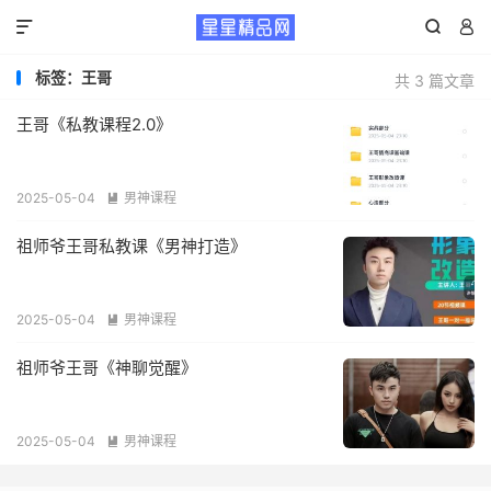



标签：王哥
共 3 篇文章
王哥《私教课程2.0》
2025-05-04
男神课程

祖师爷王哥私教课《男神打造》
2025-05-04
男神课程

祖师爷王哥《神聊觉醒》
2025-05-04
男神课程
