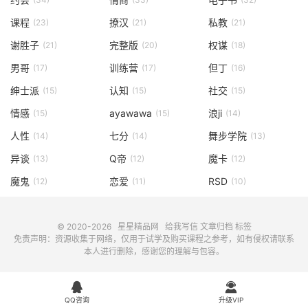
课程
撩汉
私教
(23)
(21)
(21)
谢胜子
完整版
权谋
(21)
(20)
(18)
男哥
训练营
但丁
(17)
(17)
(16)
绅士派
认知
社交
(15)
(15)
(15)
情感
ayawawa
浪ji
(15)
(15)
(14)
人性
七分
舞步学院
(14)
(14)
(13)
异谈
Q帝
魔卡
(13)
(12)
(12)
魔鬼
恋爱
RSD
(12)
(11)
(10)
© 2020-2026
星星精品网
给我写信
文章归档
标签
免责声明：资源收集于网络，仅用于试学及购买课程之参考，如有侵权请联系
本人进行删除，感谢您的理解与包容。


QQ咨询
升级VIP