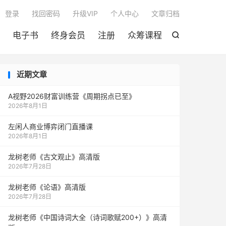

登录
找回密码
升级VIP
个人中心
文章归档
电子书
终身会员
注册
众筹课程

近期文章
A视野2026财富训练营《周期拐点已至》
2026年8月1日
左闲人商业博弈闭门直播课
2026年8月1日
龙树老师《古文观止》高清版
2026年7月28日
龙树老师《论语》高清版
2026年7月28日
龙树老师《中国诗词大全（诗词歌赋200+）》高清