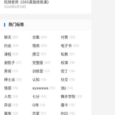
阮琦老师《365真我修炼课》
2026年5月19日
热门标签
聊天
合集
付费
(65)
(43)
(35)
约会
情商
电子书
(34)
(33)
(32)
课程
撩汉
私教
(23)
(21)
(21)
谢胜子
完整版
权谋
(21)
(20)
(18)
男哥
训练营
但丁
(17)
(17)
(16)
绅士派
认知
社交
(15)
(15)
(15)
情感
ayawawa
浪ji
(15)
(15)
(14)
人性
七分
舞步学院
(14)
(14)
(13)
异谈
Q帝
魔卡
(13)
(12)
(12)
魔鬼
恋爱
RSD
(12)
(11)
(10)