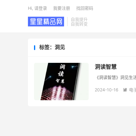
Hi, 请登录
我要注册
找回密码
自我提升
自我转变
标签：洞见
洞读智慧
《洞读智慧》洞见生
2024-10-16
电
