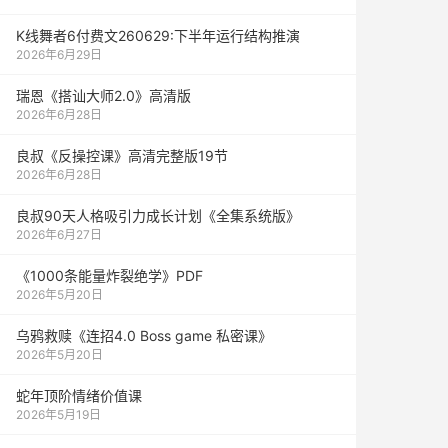
K线舞者6付费文260629:下半年运行结构推演
2026年6月29日
瑞恩《搭讪大师2.0》高清版
2026年6月28日
良叔《反操控课》高清完整版19节
2026年6月28日
良叔90天人格吸引力成长计划《全集系统版》
2026年6月27日
《1000‮能条‬‎量‮裂炸‬‎绝学》PDF
2026年5月20日
乌鸦救赎《连招4.0 Boss game 私密课》
2026年5月20日
蛇年顶阶情绪价值课
2026年5月19日