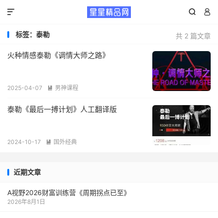



标签：泰勒
共 2 篇文章
火种情感泰勒《调情大师之路》
2025-04-07
男神课程

泰勒《最后一搏计划》人工翻译版
2024-10-17
国外经典

近期文章
A视野2026财富训练营《周期拐点已至》
2026年8月1日