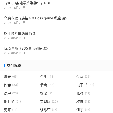
《1000‮能条‬‎量‮裂炸‬‎绝学》PDF
2026年5月20日
乌鸦救赎《连招4.0 Boss game 私密课》
2026年5月20日
蛇年顶阶情绪价值课
2026年5月19日
阮琦老师《365真我修炼课》
2026年5月19日
热门标签
聊天
合集
付费
(65)
(43)
(35)
约会
情商
电子书
(34)
(33)
(32)
课程
撩汉
私教
(23)
(21)
(21)
谢胜子
完整版
权谋
(21)
(20)
(18)
男哥
训练营
但丁
(17)
(17)
(16)