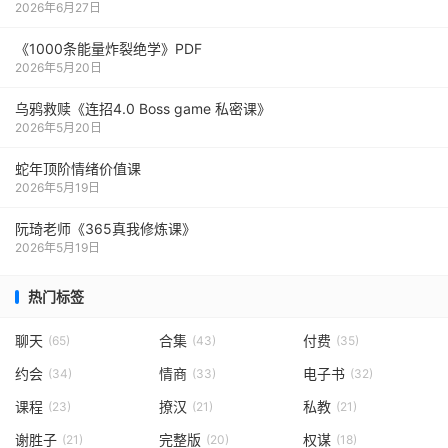
2026年6月27日
《1000‮能条‬‎量‮裂炸‬‎绝学》PDF
2026年5月20日
乌鸦救赎《连招4.0 Boss game 私密课》
2026年5月20日
蛇年顶阶情绪价值课
2026年5月19日
阮琦老师《365真我修炼课》
2026年5月19日
热门标签
聊天
合集
付费
(65)
(43)
(35)
约会
情商
电子书
(34)
(33)
(32)
课程
撩汉
私教
(23)
(21)
(21)
谢胜子
完整版
权谋
(21)
(20)
(18)