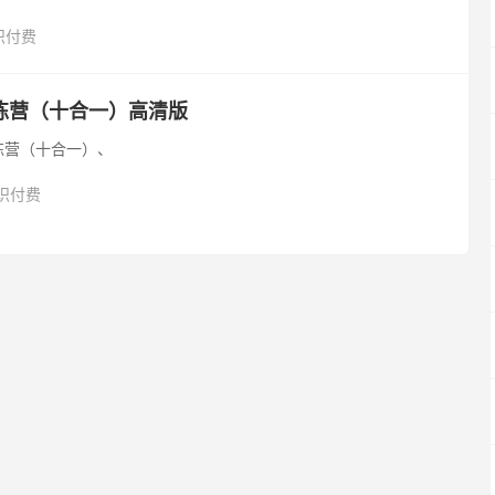
识付费
松明‮松轻‬蜕变‮练训‬营（‮合十‬一）高清版
【松明】‮松轻‬蜕变‮练训‬营（‮合十‬一）、
识付费