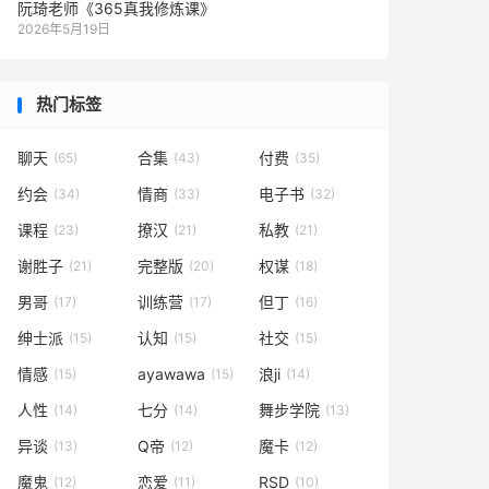
阮琦老师《365真我修炼课》
2026年5月19日
热门标签
聊天
合集
付费
(65)
(43)
(35)
约会
情商
电子书
(34)
(33)
(32)
课程
撩汉
私教
(23)
(21)
(21)
谢胜子
完整版
权谋
(21)
(20)
(18)
男哥
训练营
但丁
(17)
(17)
(16)
绅士派
认知
社交
(15)
(15)
(15)
情感
ayawawa
浪ji
(15)
(15)
(14)
人性
七分
舞步学院
(14)
(14)
(13)
异谈
Q帝
魔卡
(13)
(12)
(12)
魔鬼
恋爱
RSD
(12)
(11)
(10)