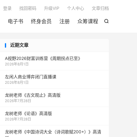

登录
找回密码
升级VIP
个人中心
文章归档
电子书
终身会员
注册
众筹课程

近期文章
A视野2026财富训练营《周期拐点已至》
2026年8月1日
左闲人商业博弈闭门直播课
2026年8月1日
龙树老师《古文观止》高清版
2026年7月28日
龙树老师《论语》高清版
2026年7月28日
龙树老师《中国诗词大全（诗词歌赋200+）》高清