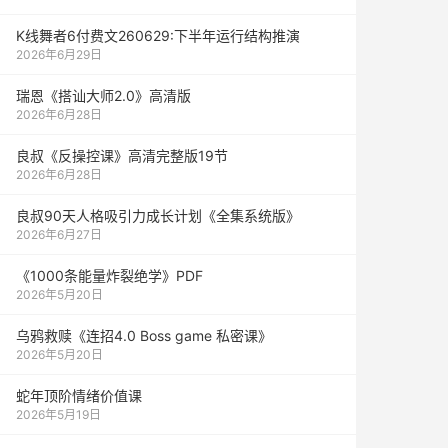
K线舞者6付费文260629:下半年运行结构推演
2026年6月29日
瑞恩《搭讪大师2.0》高清版
2026年6月28日
良叔《反操控课》高清完整版19节
2026年6月28日
良叔90天人格吸引力成长计划《全集系统版》
2026年6月27日
《1000‮能条‬‎量‮裂炸‬‎绝学》PDF
2026年5月20日
乌鸦救赎《连招4.0 Boss game 私密课》
2026年5月20日
蛇年顶阶情绪价值课
2026年5月19日