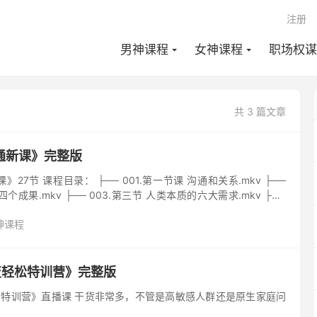
注册
男神课程
女神课程
职场权谋
共 3 篇文章
通新课》完整版
27节 课程目录： ├── 001.第一节课 沟通和关系.mkv ├──
个成果.mkv ├── 003.第三节 人类本质的六大需求.mkv ├──
岁群体的需求到底是什...
神课程
变轻松特训营》完整版
松特训营》直播课 干货非常多，不管是高敏感人群还是原生家庭问