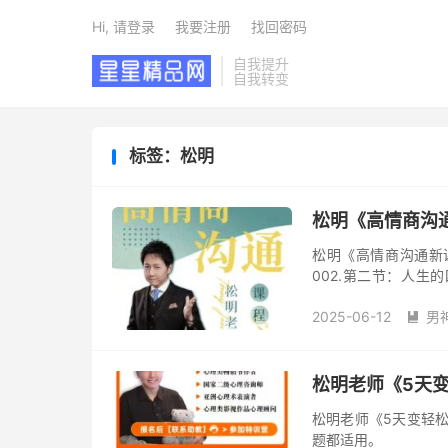
Hi, 请登录
我要注册
找回密码
自我提升
自我转变
标签：松明
松明《高情商沟
松明《高情商沟通新课》
002.第二节：人生的四
004.第四节 0-80
2025-06-12
男

松明老师《5天
松明老师《5天变轻
题都适用。