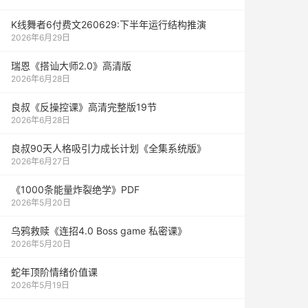
K线舞者6付费文260629:下半年运行结构推演
2026年6月29日
瑞恩《搭讪大师2.0》高清版
2026年6月28日
良叔《反操控课》高清完整版19节
2026年6月28日
良叔90天人格吸引力成长计划《全集系统版》
2026年6月27日
《1000‮能条‬‎量‮裂炸‬‎绝学》PDF
2026年5月20日
乌鸦救赎《连招4.0 Boss game 私密课》
2026年5月20日
蛇年顶阶情绪价值课
2026年5月19日