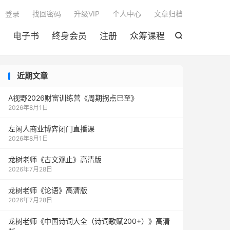

登录
找回密码
升级VIP
个人中心
文章归档
电子书
终身会员
注册
众筹课程

近期文章
A视野2026财富训练营《周期拐点已至》
2026年8月1日
左闲人商业博弈闭门直播课
2026年8月1日
龙树老师《古文观止》高清版
2026年7月28日
龙树老师《论语》高清版
2026年7月28日
龙树老师《中国诗词大全（诗词歌赋200+）》高清