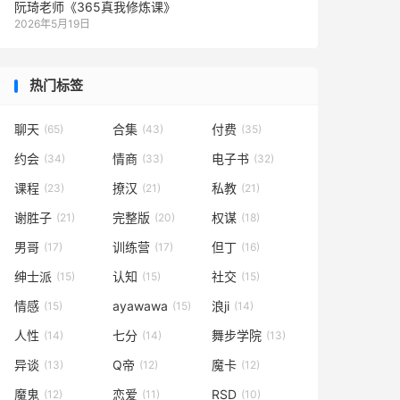
阮琦老师《365真我修炼课》
2026年5月19日
热门标签
聊天
合集
付费
(65)
(43)
(35)
约会
情商
电子书
(34)
(33)
(32)
课程
撩汉
私教
(23)
(21)
(21)
谢胜子
完整版
权谋
(21)
(20)
(18)
男哥
训练营
但丁
(17)
(17)
(16)
绅士派
认知
社交
(15)
(15)
(15)
情感
ayawawa
浪ji
(15)
(15)
(14)
人性
七分
舞步学院
(14)
(14)
(13)
异谈
Q帝
魔卡
(13)
(12)
(12)
魔鬼
恋爱
RSD
(12)
(11)
(10)