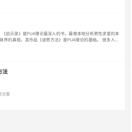
《启示录》是PUA理论最深入的书，最根本地分析男性求爱的本
妹界的鼻祖，其作品《谜男方法》是PUA理论的基础。 很多人会
方法
男合集