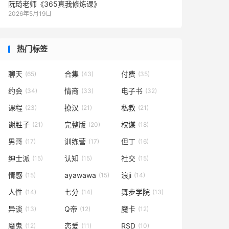
阮琦老师《365真我修炼课》
2026年5月19日
热门标签
聊天
合集
付费
(65)
(43)
(35)
约会
情商
电子书
(34)
(33)
(32)
课程
撩汉
私教
(23)
(21)
(21)
谢胜子
完整版
权谋
(21)
(20)
(18)
男哥
训练营
但丁
(17)
(17)
(16)
绅士派
认知
社交
(15)
(15)
(15)
情感
ayawawa
浪ji
(15)
(15)
(14)
人性
七分
舞步学院
(14)
(14)
(13)
异谈
Q帝
魔卡
(13)
(12)
(12)
魔鬼
恋爱
RSD
(12)
(11)
(10)