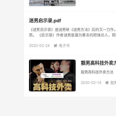
迷男启示录.pdf
《谜男启示录》是谜男继《谜男方法》后的又一力作。
质。 《启示录》作者谜男是最为著名的把妹达人，把
问，《启示录》和谜男方法有...
2020-02-24
电子书

靓男高科技外卖
靓男高科技外卖方法
2020-02-14
靓
