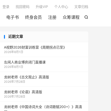

登录
找回密码
升级VIP
个人中心
文章归档
电子书
终身会员
注册
众筹课程

近期文章
A视野2026财富训练营《周期拐点已至》
2026年8月1日
左闲人商业博弈闭门直播课
2026年8月1日
龙树老师《古文观止》高清版
2026年7月28日
龙树老师《论语》高清版
2026年7月28日
龙树老师《中国诗词大全（诗词歌赋200+）》高清