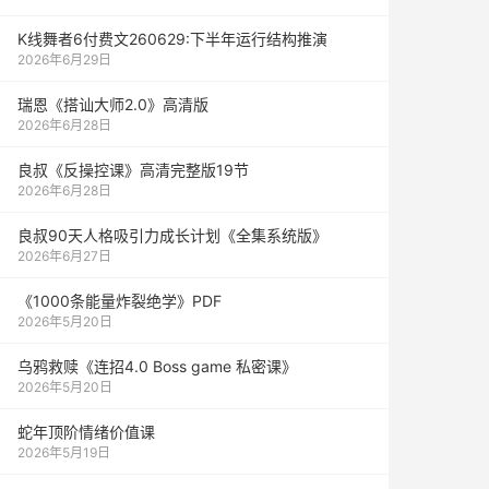
K线舞者6付费文260629:下半年运行结构推演
2026年6月29日
瑞恩《搭讪大师2.0》高清版
2026年6月28日
良叔《反操控课》高清完整版19节
2026年6月28日
良叔90天人格吸引力成长计划《全集系统版》
2026年6月27日
《1000‮能条‬‎量‮裂炸‬‎绝学》PDF
2026年5月20日
乌鸦救赎《连招4.0 Boss game 私密课》
2026年5月20日
蛇年顶阶情绪价值课
2026年5月19日