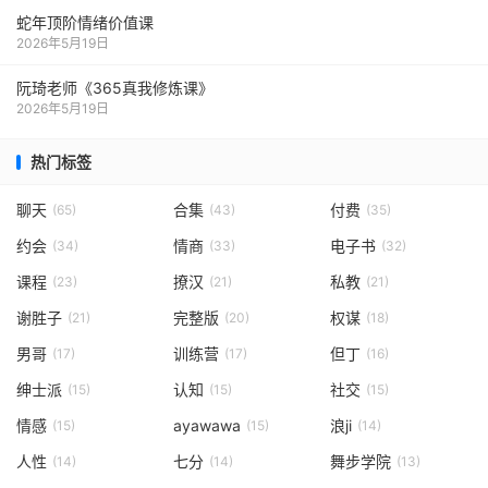
蛇年顶阶情绪价值课
2026年5月19日
阮琦老师《365真我修炼课》
2026年5月19日
热门标签
聊天
合集
付费
(65)
(43)
(35)
约会
情商
电子书
(34)
(33)
(32)
课程
撩汉
私教
(23)
(21)
(21)
谢胜子
完整版
权谋
(21)
(20)
(18)
男哥
训练营
但丁
(17)
(17)
(16)
绅士派
认知
社交
(15)
(15)
(15)
情感
ayawawa
浪ji
(15)
(15)
(14)
人性
七分
舞步学院
(14)
(14)
(13)