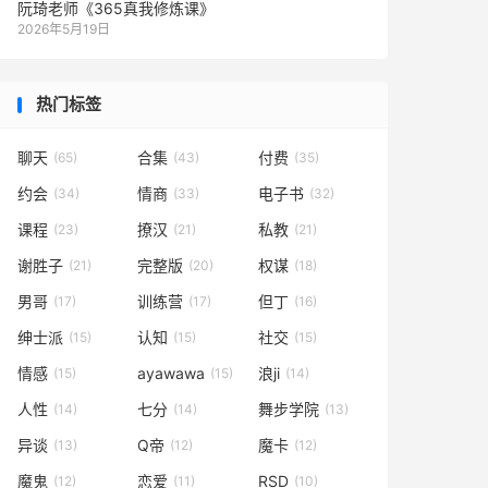
阮琦老师《365真我修炼课》
2026年5月19日
热门标签
聊天
合集
付费
(65)
(43)
(35)
约会
情商
电子书
(34)
(33)
(32)
课程
撩汉
私教
(23)
(21)
(21)
谢胜子
完整版
权谋
(21)
(20)
(18)
男哥
训练营
但丁
(17)
(17)
(16)
绅士派
认知
社交
(15)
(15)
(15)
情感
ayawawa
浪ji
(15)
(15)
(14)
人性
七分
舞步学院
(14)
(14)
(13)
异谈
Q帝
魔卡
(13)
(12)
(12)
魔鬼
恋爱
RSD
(12)
(11)
(10)