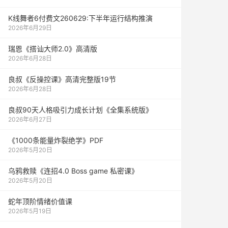
K线舞者6付费文260629:下半年运行结构推演
2026年6月29日
瑞恩《搭讪大师2.0》高清版
2026年6月28日
良叔《反操控课》高清完整版19节
2026年6月28日
良叔90天人格吸引力成长计划《全集系统版》
2026年6月27日
《1000‮能条‬‎量‮裂炸‬‎绝学》PDF
2026年5月20日
乌鸦救赎《连招4.0 Boss game 私密课》
2026年5月20日
蛇年顶阶情绪价值课
2026年5月19日