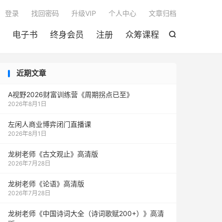

登录
找回密码
升级VIP
个人中心
文章归档
电子书
终身会员
注册
众筹课程

近期文章
A视野2026财富训练营《周期拐点已至》
2026年8月1日
左闲人商业博弈闭门直播课
2026年8月1日
龙树老师《古文观止》高清版
2026年7月28日
龙树老师《论语》高清版
2026年7月28日
龙树老师《中国诗词大全（诗词歌赋200+）》高清