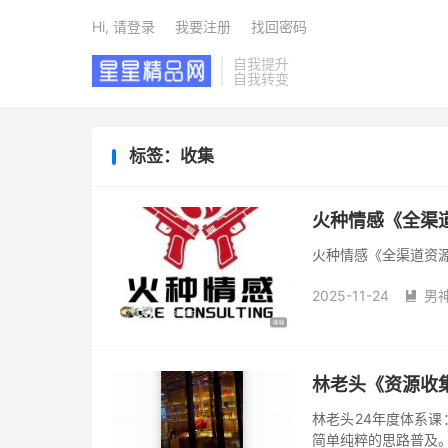
Hi, 请登录
我要注册
找回密码
自我提升
自我转变
标签：收集
火种情感《全渠
火种情感《全渠道资
2025-11-24
男

林老头《资源收
林老头24年度体系课
简单纯粹的思路普及