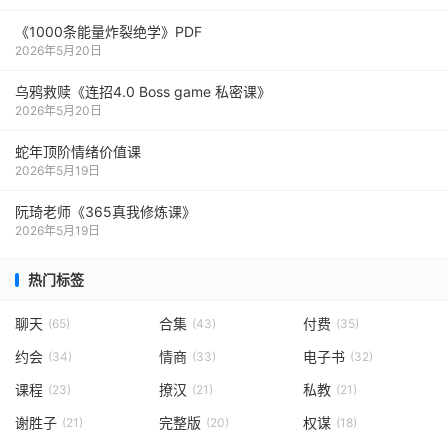
《1000‮能条‬‎量‮裂炸‬‎绝学》PDF
2026年5月20日
乌鸦救赎《连招4.0 Boss game 私密课》
2026年5月20日
蛇年顶阶情绪价值课
2026年5月19日
阮琦老师《365真我修炼课》
2026年5月19日
热门标签
聊天
合集
付费
(65)
(43)
(35)
约会
情商
电子书
(34)
(33)
(32)
课程
撩汉
私教
(23)
(21)
(21)
谢胜子
完整版
权谋
(21)
(20)
(18)