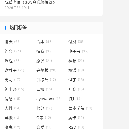
阮琦老师《365真我修炼课》
2026年5月19日
热门标签
聊天
合集
付费
(65)
(43)
(35)
约会
情商
电子书
(34)
(33)
(32)
课程
撩汉
私教
(23)
(21)
(21)
谢胜子
完整版
权谋
(21)
(20)
(18)
男哥
训练营
但丁
(17)
(17)
(16)
绅士派
认知
社交
(15)
(15)
(15)
情感
ayawawa
浪ji
(15)
(15)
(14)
人性
七分
舞步学院
(14)
(14)
(13)
异谈
Q帝
魔卡
(13)
(12)
(12)
魔鬼
恋爱
RSD
(12)
(11)
(10)