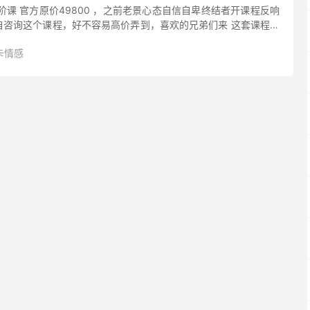
进阶课 官方原价49800 ，之前老景心态自信自卑终结者开课程反响
自咨询这个课程，好不容易高价弄到，喜欢的兄弟们来 这套课程从
得最核心的自信，教你认识什么叫做吸引，不要活在别人的反应
卡情感