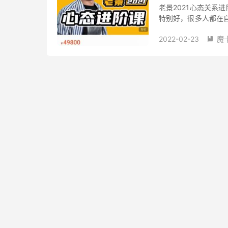
老景2021心态关系
特别好，很多人都在
内修改潜意识让你获
2022-02-23
魔
里...
