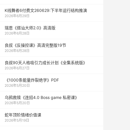
K线舞者6付费文260629:下半年运行结构推演
2026年6月29日
瑞恩《搭讪大师2.0》高清版
2026年6月28日
良叔《反操控课》高清完整版19节
2026年6月28日
良叔90天人格吸引力成长计划《全集系统版》
2026年6月27日
《1000‮能条‬‎量‮裂炸‬‎绝学》PDF
2026年5月20日
乌鸦救赎《连招4.0 Boss game 私密课》
2026年5月20日
蛇年顶阶情绪价值课
2026年5月19日