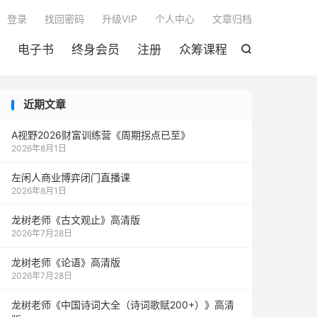

登录
找回密码
升级VIP
个人中心
文章归档
电子书
终身会员
注册
众筹课程

近期文章
A视野2026财富训练营《周期拐点已至》
2026年8月1日
左闲人商业博弈闭门直播课
2026年8月1日
龙树老师《古文观止》高清版
2026年7月28日
龙树老师《论语》高清版
2026年7月28日
龙树老师《中国诗词大全（诗词歌赋200+）》高清