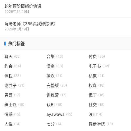
蛇年顶阶情绪价值课
2026年5月19日
阮琦老师《365真我修炼课》
2026年5月19日
热门标签
聊天
合集
付费
(65)
(43)
(35)
约会
情商
电子书
(34)
(33)
(32)
课程
撩汉
私教
(23)
(21)
(21)
谢胜子
完整版
权谋
(21)
(20)
(18)
男哥
训练营
但丁
(17)
(17)
(16)
绅士派
认知
社交
(15)
(15)
(15)
情感
ayawawa
浪ji
(15)
(15)
(14)
人性
七分
舞步学院
(14)
(14)
(13)