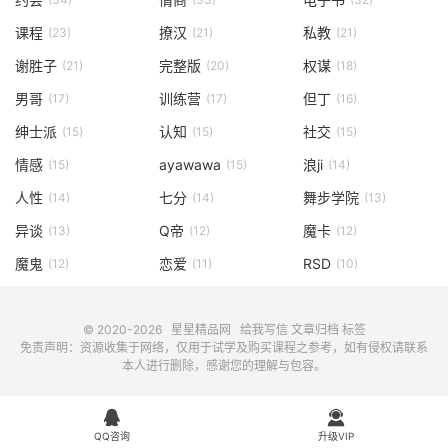
课程
撩汉
私教
(23)
(21)
(21)
谢胜子
完整版
权谋
(21)
(20)
(18)
男哥
训练营
但丁
(17)
(17)
(16)
绅士派
认知
社交
(15)
(15)
(15)
情感
ayawawa
浪ji
(15)
(15)
(14)
人性
七分
舞步学院
(14)
(14)
(13)
异谈
Q帝
魔卡
(13)
(12)
(12)
魔鬼
恋爱
RSD
(12)
(11)
(10)
© 2020-2026
星星精品网
给我写信
文章归档
标签
免责声明：资源收集于网络，仅用于试学及购买课程之参考，如有侵权请联系
本人进行删除，感谢您的理解与包容。


QQ咨询
升级VIP