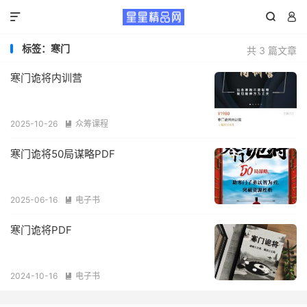



标签：寒门
共 3 篇文章
寒门诡将内训营
2025-10-26
众筹课程

寒门诡将50局谋略PDF
2025-06-16
电子书

寒门诡将PDF
2024-10-16
电子书
