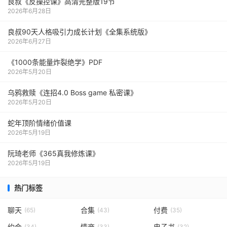
良叔《反操控课》高清完整版19节
2026年6月28日
良叔90天人格吸引力成长计划《全集系统版》
2026年6月27日
《1000‮能条‬‎量‮裂炸‬‎绝学》PDF
2026年5月20日
乌鸦救赎《连招4.0 Boss game 私密课》
2026年5月20日
蛇年顶阶情绪价值课
2026年5月19日
阮琦老师《365真我修炼课》
2026年5月19日
热门标签
聊天
合集
付费
(65)
(43)
(35)
约会
情商
电子书
(34)
(33)
(32)