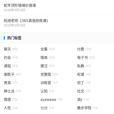
蛇年顶阶情绪价值课
2026年5月19日
阮琦老师《365真我修炼课》
2026年5月19日
热门标签
聊天
合集
付费
(65)
(43)
(35)
约会
情商
电子书
(34)
(33)
(32)
课程
撩汉
私教
(23)
(21)
(21)
谢胜子
完整版
权谋
(21)
(20)
(18)
男哥
训练营
但丁
(17)
(17)
(16)
绅士派
认知
社交
(15)
(15)
(15)
情感
ayawawa
浪ji
(15)
(15)
(14)
人性
七分
舞步学院
(14)
(14)
(13)