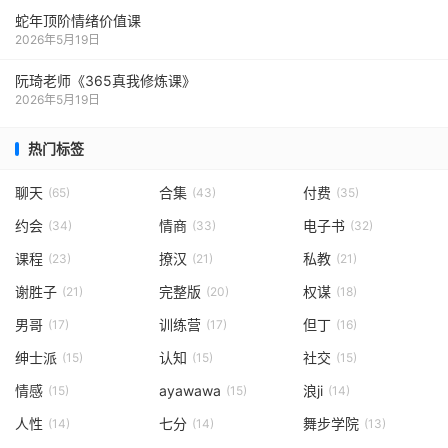
蛇年顶阶情绪价值课
2026年5月19日
阮琦老师《365真我修炼课》
2026年5月19日
热门标签
聊天
合集
付费
(65)
(43)
(35)
约会
情商
电子书
(34)
(33)
(32)
课程
撩汉
私教
(23)
(21)
(21)
谢胜子
完整版
权谋
(21)
(20)
(18)
男哥
训练营
但丁
(17)
(17)
(16)
绅士派
认知
社交
(15)
(15)
(15)
情感
ayawawa
浪ji
(15)
(15)
(14)
人性
七分
舞步学院
(14)
(14)
(13)