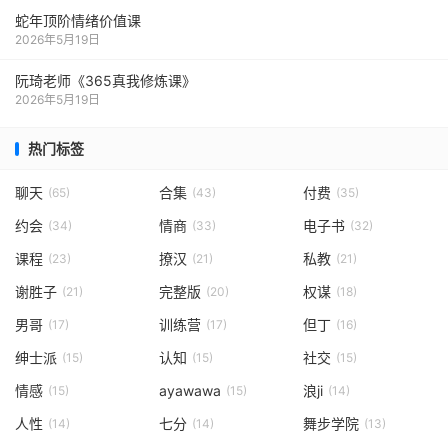
蛇年顶阶情绪价值课
2026年5月19日
阮琦老师《365真我修炼课》
2026年5月19日
热门标签
聊天
合集
付费
(65)
(43)
(35)
约会
情商
电子书
(34)
(33)
(32)
课程
撩汉
私教
(23)
(21)
(21)
谢胜子
完整版
权谋
(21)
(20)
(18)
男哥
训练营
但丁
(17)
(17)
(16)
绅士派
认知
社交
(15)
(15)
(15)
情感
ayawawa
浪ji
(15)
(15)
(14)
人性
七分
舞步学院
(14)
(14)
(13)