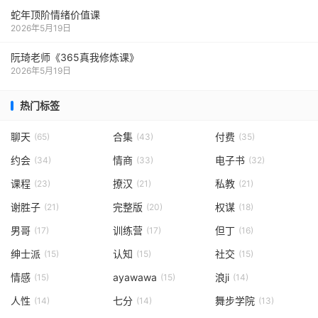
蛇年顶阶情绪价值课
2026年5月19日
阮琦老师《365真我修炼课》
2026年5月19日
热门标签
聊天
合集
付费
(65)
(43)
(35)
约会
情商
电子书
(34)
(33)
(32)
课程
撩汉
私教
(23)
(21)
(21)
谢胜子
完整版
权谋
(21)
(20)
(18)
男哥
训练营
但丁
(17)
(17)
(16)
绅士派
认知
社交
(15)
(15)
(15)
情感
ayawawa
浪ji
(15)
(15)
(14)
人性
七分
舞步学院
(14)
(14)
(13)