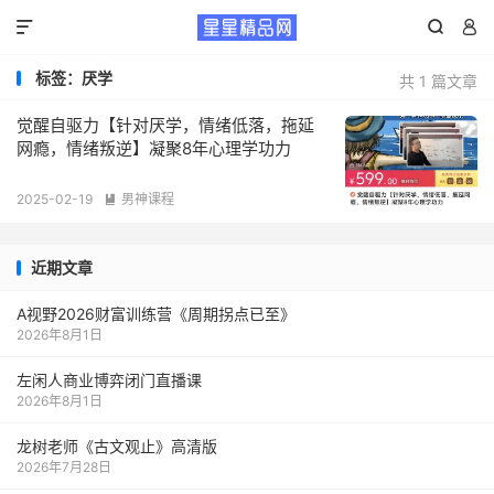



标签：厌学
共 1 篇文章
觉醒自驱力【针对厌学，情绪低落，拖延
网瘾，情绪叛逆】凝聚8年心理学功力
2025-02-19
男神课程

近期文章
A视野2026财富训练营《周期拐点已至》
2026年8月1日
左闲人商业博弈闭门直播课
2026年8月1日
龙树老师《古文观止》高清版
2026年7月28日