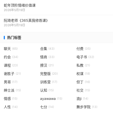
蛇年顶阶情绪价值课
2026年5月19日
阮琦老师《365真我修炼课》
2026年5月19日
热门标签
聊天
合集
付费
(65)
(43)
(35)
约会
情商
电子书
(34)
(33)
(32)
课程
撩汉
私教
(23)
(21)
(21)
谢胜子
完整版
权谋
(21)
(20)
(18)
男哥
训练营
但丁
(17)
(17)
(16)
绅士派
认知
社交
(15)
(15)
(15)
情感
ayawawa
浪ji
(15)
(15)
(14)
人性
七分
舞步学院
(14)
(14)
(13)