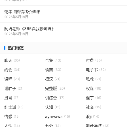
蛇年顶阶情绪价值课
2026年5月19日
阮琦老师《365真我修炼课》
2026年5月19日
热门标签
聊天
合集
付费
(65)
(43)
(35)
约会
情商
电子书
(34)
(33)
(32)
课程
撩汉
私教
(23)
(21)
(21)
谢胜子
完整版
权谋
(21)
(20)
(18)
男哥
训练营
但丁
(17)
(17)
(16)
绅士派
认知
社交
(15)
(15)
(15)
情感
ayawawa
浪ji
(15)
(15)
(14)
人性
七分
舞步学院
(14)
(14)
(13)