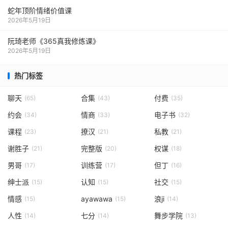
蛇年顶阶情绪价值课
2026年5月19日
阮琦老师《365真我修炼课》
2026年5月19日
热门标签
聊天
合集
付费
(65)
(43)
(35)
约会
情商
电子书
(34)
(33)
(32)
课程
撩汉
私教
(23)
(21)
(21)
谢胜子
完整版
权谋
(21)
(20)
(18)
男哥
训练营
但丁
(17)
(17)
(16)
绅士派
认知
社交
(15)
(15)
(15)
情感
ayawawa
浪ji
(15)
(15)
(14)
人性
七分
舞步学院
(14)
(14)
(13)