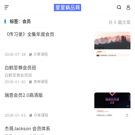



标签：会员
共 5 篇文章
《传习录》全集年度会员
2026-07-28
众筹课程

白鹤至尊会员班
白鹤至尊会员班
2026-01-20
男神课程

瑞恩会员2.0高清版
2026-01-03
众筹课程

杰哥Jackson 会员体系