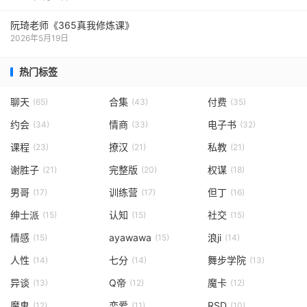
阮琦老师《365真我修炼课》
2026年5月19日
热门标签
聊天
合集
付费
(65)
(43)
(35)
约会
情商
电子书
(34)
(33)
(32)
课程
撩汉
私教
(23)
(21)
(21)
谢胜子
完整版
权谋
(21)
(20)
(18)
男哥
训练营
但丁
(17)
(17)
(16)
绅士派
认知
社交
(15)
(15)
(15)
情感
ayawawa
浪ji
(15)
(15)
(14)
人性
七分
舞步学院
(14)
(14)
(13)
异谈
Q帝
魔卡
(13)
(12)
(12)
魔鬼
恋爱
RSD
(12)
(11)
(10)